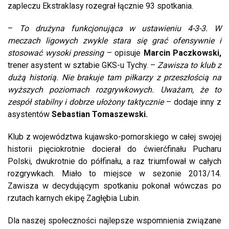
zapleczu Ekstraklasy rozegrał łącznie 93 spotkania.
–
To drużyna funkcjonująca w ustawieniu 4-3-3. W
meczach ligowych zwykle stara się grać ofensywnie i
stosować wysoki pressing
– opisuje
Marcin Paczkowski,
trener asystent w sztabie GKS-u Tychy. –
Zawisza to klub z
dużą historią. Nie brakuje tam piłkarzy z przeszłością na
wyższych poziomach rozgrywkowych. Uważam, że to
zespół stabilny i dobrze ułożony taktycznie
– dodaje inny z
asystentów
Sebastian Tomaszewski.
Klub z województwa kujawsko-pomorskiego w całej swojej
historii pięciokrotnie docierał do ćwierćfinału Pucharu
Polski, dwukrotnie do półfinału, a raz triumfował w całych
rozgrywkach. Miało to miejsce w sezonie 2013/14.
Zawisza w decydującym spotkaniu pokonał wówczas po
rzutach karnych ekipę Zagłębia Lubin.
Dla naszej społeczności najlepsze wspomnienia związane