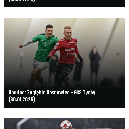
Sparing: Zagłębie Sosnowiec - GKS Tychy
(30.01.2026)