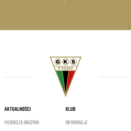
AKTUALNOŚCI
KLUB
PIERWSZA DRUŻYNA
INFORMACJE