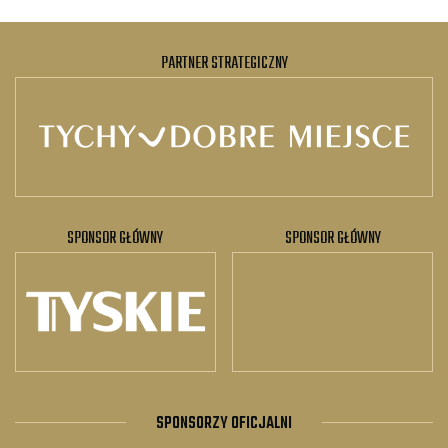
PARTNER STRATEGICZNY
SPONSOR GŁÓWNY
SPONSOR GŁÓWNY
SPONSORZY OFICJALNI