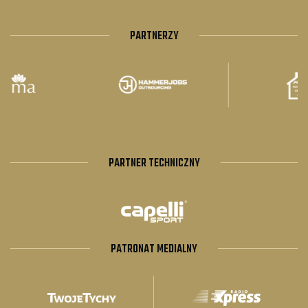
PARTNERZY
PARTNER TECHNICZNY
PATRONAT MEDIALNY