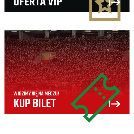
OFERTA VIP
WIDZIMY SIĘ NA MECZU!
KUP BILET