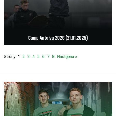
Camp Antalya 2026 (21.01.2025)
Strony:
1
2
3
4
5
6
7
8
Następna »