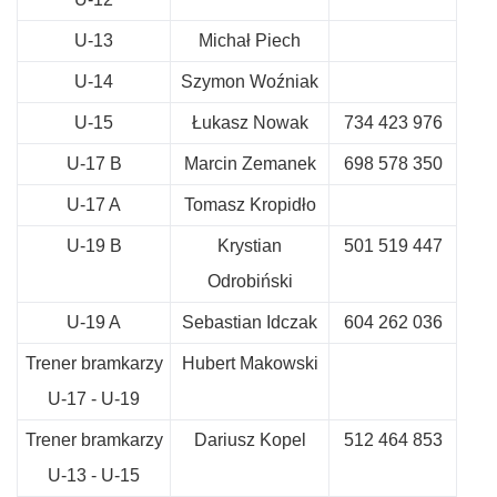
U-13
Michał Piech
U-14
Szymon Woźniak
U-15
Łukasz Nowak
734 423 976
U-17 B
Marcin Zemanek
698 578 350
U-17 A
Tomasz Kropidło
U-19 B
Krystian
501 519 447
Odrobiński
U-19 A
Sebastian Idczak
604 262 036
Trener bramkarzy
Hubert Makowski
U-17 - U-19
Trener bramkarzy
Dariusz Kopel
512 464 853
U-13 - U-15