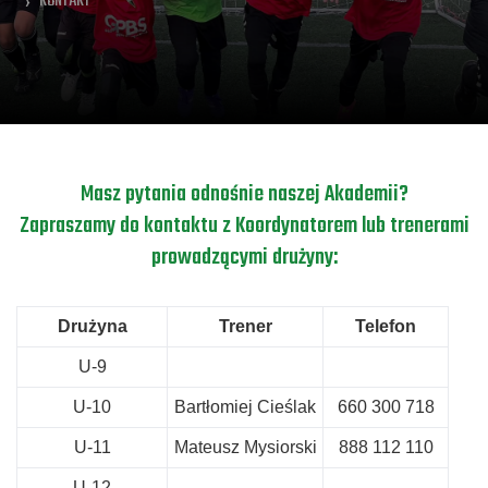
KONTAKT
a
Masz pytania odnośnie naszej Akademii?
Zapraszamy do kontaktu z Koordynatorem lub trenerami
prowadzącymi drużyny:
Drużyna
Trener
Telefon
U-9
U-10
Bartłomiej Cieślak
660 300 718
U-11
Mateusz Mysiorski
888 112 110
U-12