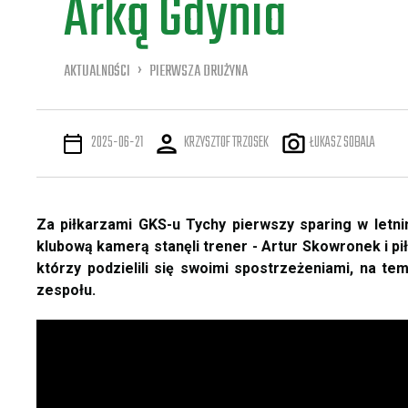
Arką Gdynia
AKTUALNOŚCI
PIERWSZA DRUŻYNA
2025-06-21
KRZYSZTOF TRZOSEK
ŁUKASZ SOBALA
Za piłkarzami GKS-u Tychy pierwszy sparing w let
klubową kamerą stanęli trener - Artur Skowronek i pi
którzy podzielili się swoimi spostrzeżeniami, na tem
zespołu.