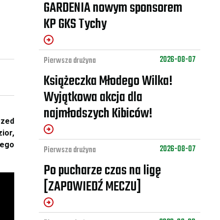
GARDENIA nowym sponsorem
KP GKS Tychy
2026-08-07
Pierwsza drużyna
Książeczka Młodego Wilka!
Wyjątkowa akcja dla
najmłodszych Kibiców!
rzed
ior,
łego
2026-08-07
Pierwsza drużyna
Po pucharze czas na ligę
[ZAPOWIEDŹ MECZU]