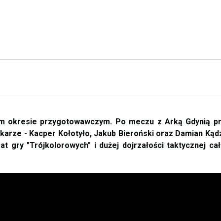
nim okresie przygotowawczym. Po meczu z Arką Gdynią p
łkarze - Kacper Kołotyło, Jakub Bieroński oraz Damian Kądz
at gry "Trójkolorowych" i dużej dojrzałości taktycznej ca