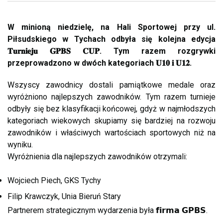
W minioną niedzielę, na Hali Sportowej przy ul.
Piłsudskiego w Tychach odbyła się kolejna edycja
𝐓𝐮𝐫𝐧𝐢𝐞𝐣𝐮 𝐆𝐏𝐁𝐒 𝐂𝐔𝐏. Tym razem rozgrywki
przeprowadzono w dwóch kategoriach 𝐔𝟏𝟎 𝐢 𝐔𝟏𝟐.
Wszyscy zawodnicy dostali pamiątkowe medale oraz
wyróżniono najlepszych zawodników. Tym razem turnieje
odbyły się bez klasyfikacji końcowej, gdyż w najmłodszych
kategoriach wiekowych skupiamy się bardziej na rozwoju
zawodników i właściwych wartościach sportowych niż na
wyniku.
Wyróżnienia dla najlepszych zawodników otrzymali:
Wojciech Piech, GKS Tychy
Filip Krawczyk, Unia Bieruń Stary
Partnerem strategicznym wydarzenia była 𝗳𝗶𝗿𝗺𝗮 𝗚𝗣𝗕𝗦.