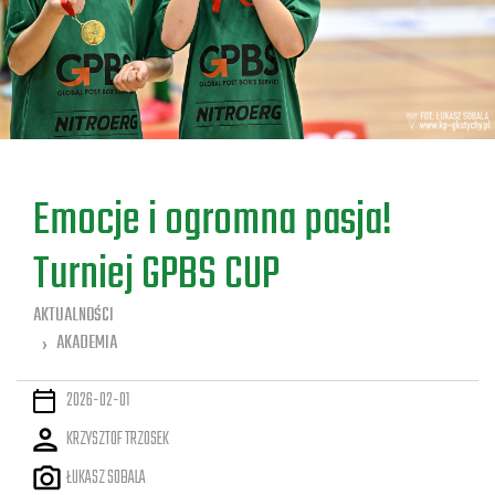
a
Emocje i ogromna pasja!
Turniej GPBS CUP
AKTUALNOŚCI
AKADEMIA
2026-02-01
KRZYSZTOF TRZOSEK
ŁUKASZ SOBALA