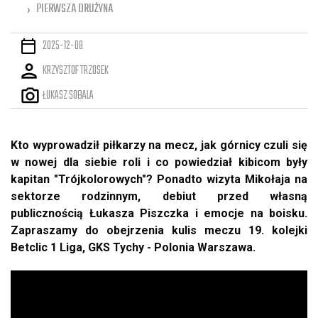
PIERWSZA DRUŻYNA
2025-12-08
KRZYSZTOF TRZOSEK
ŁUKASZ SOBALA
Kto wyprowadził piłkarzy na mecz, jak górnicy czuli się
w nowej dla siebie roli i co powiedział kibicom były
kapitan "Trójkolorowych"? Ponadto wizyta Mikołaja na
sektorze rodzinnym, debiut przed własną
publicznością Łukasza Piszczka i emocje na boisku.
Zapraszamy do obejrzenia kulis meczu 19. kolejki
Betclic 1 Liga, GKS Tychy - Polonia Warszawa.