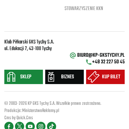
STOWARZYSZENIE KKN
Klub Piłkarski GKS Tychy S.A.
ul. Edukacji 7, 43-100 Tychy
BIURO@KP-GKSTYCHY.PL
+48 32 227 50 45
SKLEP
BIZNES
KUP BILET
© 2003-2026 KP GKS Tychy S.A. Wszelkie prawa zastrzeżone.
Produkcja:
MinisterstwoReklamy.pl
Cms by
Quick.Cms