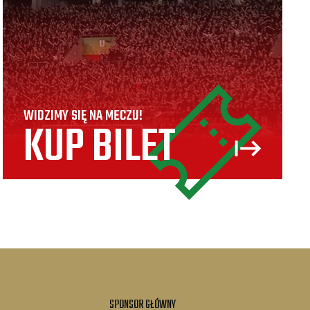
WIDZIMY SIĘ NA MECZU!
KUP BILET
SPONSOR GŁÓWNY