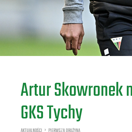
Artur Skowronek ni
GKS Tychy
AKTUALNOŚCI
PIERWSZA DRUŻYNA