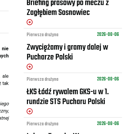
Briefing prasowy po meczu z
Zagłębiem Sosnowiec
2026-08-06
Pierwsza drużyna
Zwyciężamy i gramy dalej w
 nie
Pucharze Polski
nych
 ale
2026-08-06
Pierwsza drużyna
ż tak
ŁKS Łódź rywalem GKS-u w 1.
rundzie STS Pucharu Polski
iego
zny,
tnej
2026-08-06
Pierwsza drużyna