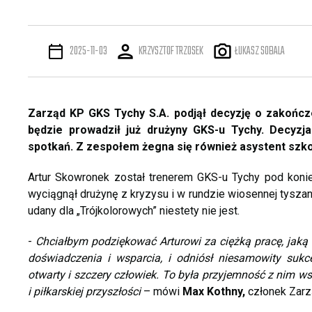
2025-11-03
KRZYSZTOF TRZOSEK
ŁUKASZ SOBALA
Zarząd KP GKS Tychy S.A. podjął decyzję o zakońc
będzie prowadził już drużyny GKS-u Tychy. Decyzja
spotkań. Z zespołem żegna się również asystent szk
Artur Skowronek został trenerem GKS-u Tychy pod konie
wyciągnął drużynę z kryzysu i w rundzie wiosennej tyszani
udany dla „Trójkolorowych” niestety nie jest.
-
Chciałbym podziękować Arturowi za ciężką pracę, jaką 
doświadczenia i wsparcia, i odniósł niesamowity sukce
otwarty i szczery człowiek. To była przyjemność z nim 
i piłkarskiej przyszłości
– mówi
Max Kothny,
członek Zarz