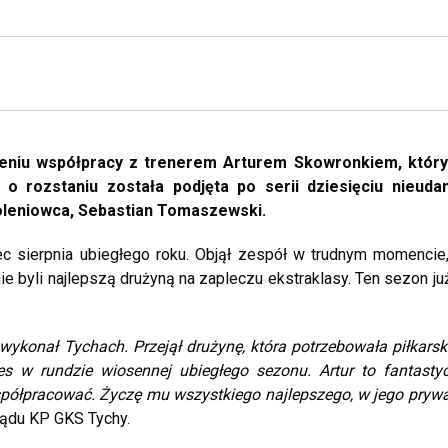
zeniu współpracy z trenerem Arturem Skowronkiem, który
 o rozstaniu została podjęta po serii dziesięciu nieuda
oleniowca, Sebastian Tomaszewski.
c sierpnia ubiegłego roku. Objął zespół w trudnym momencie,
e byli najlepszą drużyną na zapleczu ekstraklasy. Ten sezon ju
wykonał Tychach. Przejął drużynę, która potrzebowała piłkarsk
s w rundzie wiosennej ubiegłego sezonu. Artur to fantastyc
współpracować. Życzę mu wszystkiego najlepszego, w jego prywa
ądu KP GKS Tychy.