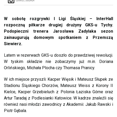
ŁUKASZ SOBALA
W sobotę rozgrywki I Ligi Śląskiej – InterHall
rozpoczną piłkarze drugiej drużyny GKS-u Tychy.
Podopieczni trenera Jarosława Zadylaka sezon
zainaugurują domowym spotkaniem z Przemszą
Siewierz.
Latem w rezerwach GKS-u doszło do prawdziwej rewolucji.
W tyskim składzie nie zobaczymy już m.in. Doriana
Orlińskiego, Michała Plocha czy Thomasa Pranicy.
W ich miejsce przyszli: Kacper Więsik i Mateusz Słupek ze
Stadionu Śląskiego Chorzów, Mateusz Weiss z Korony II
Kielce, Kacper Grzebieluch z Polonia Łaziska Górne oraz
Artur Taradaj z Podlesianki Katowice. W kadrze znaleźli się
również nasi młodzi zawodnicy z Akademii: Jakub Rawski i
Piotr Gębala.