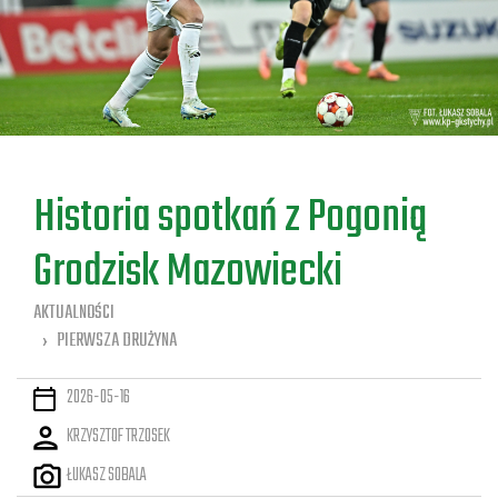
a
Historia spotkań z Pogonią
Grodzisk Mazowiecki
AKTUALNOŚCI
PIERWSZA DRUŻYNA
2026-05-16
KRZYSZTOF TRZOSEK
ŁUKASZ SOBALA