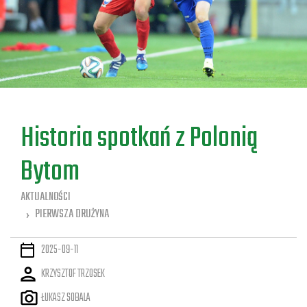
a
Historia spotkań z Polonią
Bytom
AKTUALNOŚCI
PIERWSZA DRUŻYNA
2025-09-11
KRZYSZTOF TRZOSEK
ŁUKASZ SOBALA