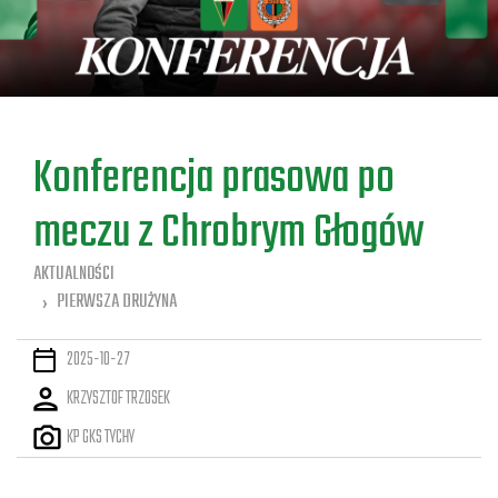
a
Konferencja prasowa po
meczu z Chrobrym Głogów
AKTUALNOŚCI
PIERWSZA DRUŻYNA
2025-10-27
KRZYSZTOF TRZOSEK
KP GKS TYCHY