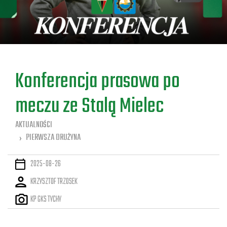
a
Konferencja prasowa po
meczu ze Stalą Mielec
AKTUALNOŚCI
PIERWSZA DRUŻYNA
2025-08-26
KRZYSZTOF TRZOSEK
KP GKS TYCHY