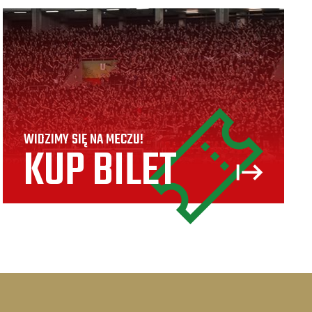
WIDZIMY SIĘ NA MECZU!
KUP BILET