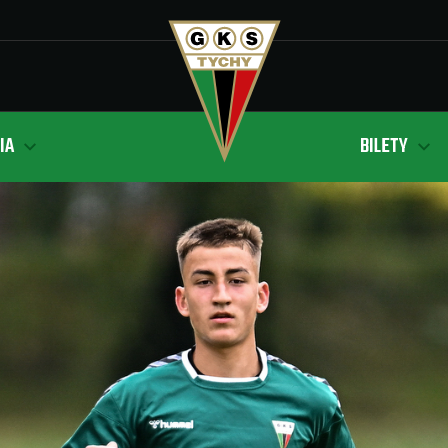
IA
BILETY
j
i