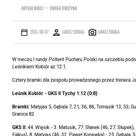
AKTUALNOŚCI
DRUGA DRUŻYNA
2024-08-07
ŁUKASZ SOBALA
ŁUKASZ SOBALA
W meczu I rundy Poltent Pucharu Polski na szczeblu podok
Leśnikiem Kobiór aż 12:1.
Cztery bramki dla zespołu prowadzonego przez trenera Jar
Leśnik Kobiór - GKS II Tychy 1:12 (0:8)
Bramki:
Matyjas 5, Gębala 7, 21, 36, 86, Tomasik 13, 53, 
Granica 82
GKS II:
44. Więsik - 3. Matusik, 77. Słanek (46, 27. Słupek), 
Fajkus), 8. Matyjas (46, 32. Paweł Konewka) - 25. Gębala, 5.