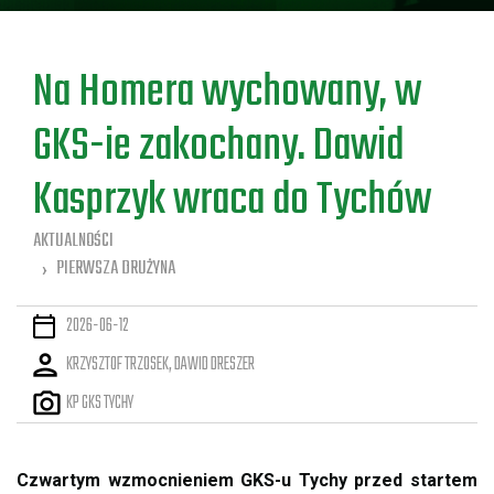
a
Na Homera wychowany, w
GKS-ie zakochany. Dawid
Kasprzyk wraca do Tychów
AKTUALNOŚCI
PIERWSZA DRUŻYNA
2026-06-12
KRZYSZTOF TRZOSEK, DAWID DRESZER
KP GKS TYCHY
Czwartym wzmocnieniem GKS-u Tychy przed startem