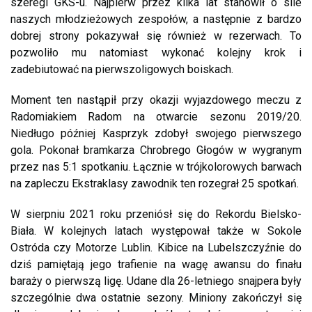
szeregi GKS-u. Najpierw przez kilka lat stanowił o sile
naszych młodzieżowych zespołów, a następnie z bardzo
dobrej strony pokazywał się również w rezerwach. To
pozwoliło mu natomiast wykonać kolejny krok i
zadebiutować na pierwszoligowych boiskach.
Moment ten nastąpił przy okazji wyjazdowego meczu z
Radomiakiem Radom na otwarcie sezonu 2019/20.
Niedługo później Kasprzyk zdobył swojego pierwszego
gola. Pokonał bramkarza Chrobrego Głogów w wygranym
przez nas 5:1 spotkaniu. Łącznie w trójkolorowych barwach
na zapleczu Ekstraklasy zawodnik ten rozegrał 25 spotkań.
W sierpniu 2021 roku przeniósł się do Rekordu Bielsko-
Biała. W kolejnych latach występował także w Sokole
Ostróda czy Motorze Lublin. Kibice na Lubelszczyźnie do
dziś pamiętają jego trafienie na wagę awansu do finału
baraży o pierwszą ligę. Udane dla 26-letniego snajpera były
szczególnie dwa ostatnie sezony. Miniony zakończył się