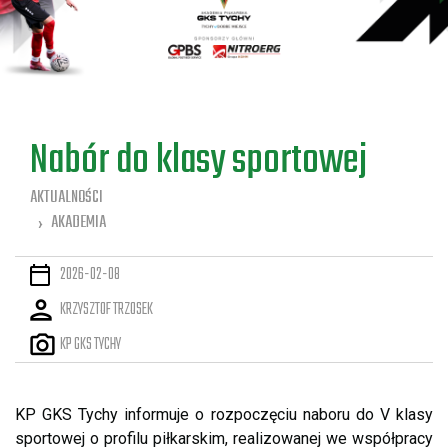
a
Nabór do klasy sportowej
AKTUALNOŚCI
AKADEMIA
2026-02-08
KRZYSZTOF TRZOSEK
KP GKS TYCHY
KP GKS Tychy informuje o rozpoczęciu naboru do V klasy
sportowej o profilu piłkarskim, realizowanej we współpracy