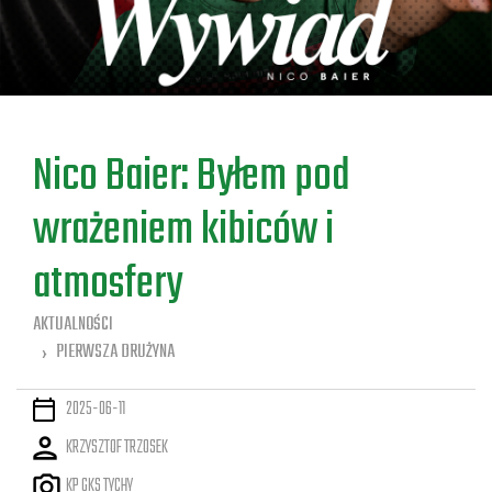
a
Nico Baier: Byłem pod
wrażeniem kibiców i
atmosfery
AKTUALNOŚCI
PIERWSZA DRUŻYNA
2025-06-11
KRZYSZTOF TRZOSEK
KP GKS TYCHY