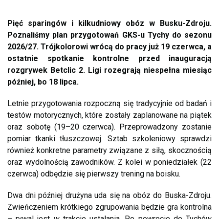
Pięć sparingów i kilkudniowy obóz w Busku-Zdroju.
Poznaliśmy plan przygotowań GKS-u Tychy do sezonu
2026/27. Trójkolorowi wrócą do pracy już 19 czerwca, a
ostatnie spotkanie kontrolne przed inauguracją
rozgrywek Betclic 2. Ligi rozegrają niespełna miesiąc
później, bo 18 lipca.
Letnie przygotowania rozpoczną się tradycyjnie od badań i
testów motorycznych, które zostały zaplanowane na piątek
oraz sobotę (19–20 czerwca). Przeprowadzony zostanie
pomiar tkanki tłuszczowej. Sztab szkoleniowy sprawdzi
również konkretne parametry związane z siłą, skocznością
oraz wydolnością zawodników. Z kolei w poniedziałek (22
czerwca) odbędzie się pierwszy trening na boisku.
Dwa dni później drużyna uda się na obóz do Buska-Zdroju.
Zwieńczeniem krótkiego zgrupowania będzie gra kontrolna
– rywal jest w trakcie ustalania. Po powrocie do Tychów