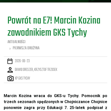
a
Powrót na E7! Marcin Kozina
zawodnikiem GKS Tychy
AKTUALNOŚCI
PIERWSZA DRUŻYNA
2026-06-23
DAWID DRESZER, KRZYSZTOF TRZOSEK
KP GKS TYCHY
Marcin Kozina wraca do GKS-u Tychy. Pomocnik po
trzech sezonach spędzonych w Chojniczance Chojnice
ponownie zagra przy Edukacji 7. 25-latek podpisał z