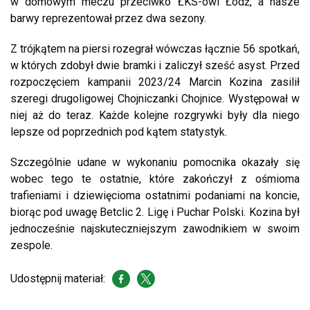
w domowym meczu przeciwko ŁKS-owi Łódź, a nasze
barwy reprezentował przez dwa sezony.
Z trójkątem na piersi rozegrał wówczas łącznie 56 spotkań,
w których zdobył dwie bramki i zaliczył sześć asyst. Przed
rozpoczęciem kampanii 2023/24 Marcin Kozina zasilił
szeregi drugoligowej Chojniczanki Chojnice. Występował w
niej aż do teraz. Każde kolejne rozgrywki były dla niego
lepsze od poprzednich pod kątem statystyk.
Szczególnie udane w wykonaniu pomocnika okazały się
wobec tego te ostatnie, które zakończył z ośmioma
trafieniami i dziewięcioma ostatnimi podaniami na koncie,
biorąc pod uwagę Betclic 2. Ligę i Puchar Polski. Kozina był
jednocześnie najskuteczniejszym zawodnikiem w swoim
zespole.
Udostępnij materiał: