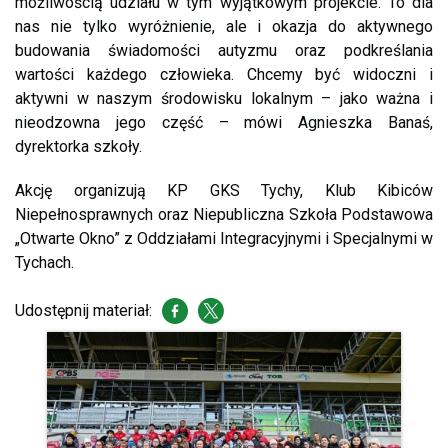
możliwością udziału w tym wyjątkowym projekcie. To dla
nas nie tylko wyróżnienie, ale i okazja do aktywnego
budowania świadomości autyzmu oraz podkreślania
wartości każdego człowieka. Chcemy być widoczni i
aktywni w naszym środowisku lokalnym – jako ważna i
nieodzowna jego część – mówi Agnieszka Banaś,
dyrektorka szkoły.
Akcję organizują KP GKS Tychy, Klub Kibiców
Niepełnosprawnych oraz Niepubliczna Szkoła Podstawowa
„Otwarte Okno” z Oddziałami Integracyjnymi i Specjalnymi w
Tychach.
Udostępnij materiał: