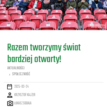
a
Razem tworzymy świat
bardziej otwarty!
AKTUALNOŚCI
SPOŁECZNOŚĆ
2025-03-24
KRZYSZTOF KAJZER
ŁUKASZ SOBALA