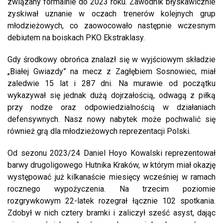
związany formalnie do 2023 roku. Zawodnik błyskawicznie
zyskiwał uznanie w oczach trenerów kolejnych grup
młodzieżowych, co zaowocowało następnie wczesnym
debiutem na boiskach PKO Ekstraklasy.
Gdy środkowy obrońca znalazł się w wyjściowym składzie
„Białej Gwiazdy” na mecz z Zagłębiem Sosnowiec, miał
zaledwie 15 lat i 287 dni. Na murawie od początku
wykazywał się jednak dużą dojrzałością, odwagą z piłką
przy nodze oraz odpowiedzialnością w działaniach
defensywnych. Nasz nowy nabytek może pochwalić się
również grą dla młodzieżowych reprezentacji Polski.
Od sezonu 2023/24 Daniel Hoyo Kowalski reprezentował
barwy drugoligowego Hutnika Kraków, w którym miał okazję
występować już kilkanaście miesięcy wcześniej w ramach
rocznego wypożyczenia. Na trzecim poziomie
rozgrywkowym 22-latek rozegrał łącznie 102 spotkania.
Zdobył w nich cztery bramki i zaliczył sześć asyst, dając