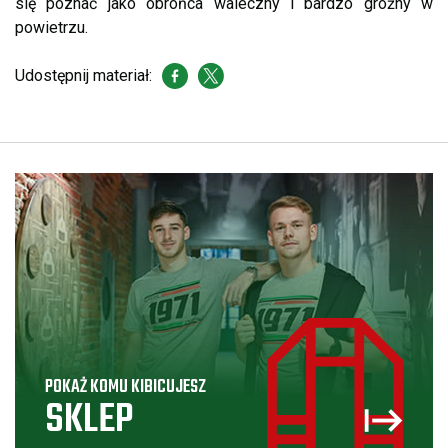
się poznać jako obrońca waleczny i bardzo groźny w
powietrzu.
Udostępnij materiał:
POKAŻ KOMU KIBICUJESZ
SKLEP