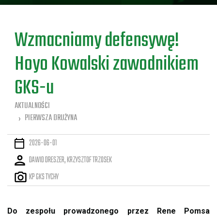
a
Wzmacniamy defensywę!
Hoyo Kowalski zawodnikiem
GKS-u
AKTUALNOŚCI
PIERWSZA DRUŻYNA
2026-06-01
DAWID DRESZER, KRZYSZTOF TRZOSEK
KP GKS TYCHY
Do zespołu prowadzonego przez Rene Pomsa