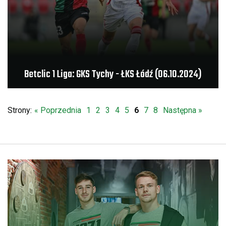
Betclic 1 Liga: GKS Tychy - ŁKS Łódź (06.10.2024)
Strony:
« Poprzednia
1
2
3
4
5
6
7
8
Następna »