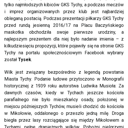
tylko najmłodszych kibiców GKS Tychy, a podczas meczów
i imprez organizowanych przez klub jest najbardziej
obleganą postacią. Podczas prezentacji piłkarzy GKS Tychy
przed rundą jesienną 2016/17 na Placu Baczyńskiego
maskotka obchodziła swoje pierwsze urodziny, a
najlepszym prezentem dla niej było nadanie imienia – z
kilkudziesięciu propozycji, które pojawiły się na stronie GKS
Tychy na portalu społecznościowym Facebook wybrany
został
Tysek
.
Wilk jest związany bezpośrednio z legendą powstania
Miasta Tychy. Podanie ludowe przytoczono w Monografii
historycznej z 1939 roku autorstwa Ludwika Musioła: Za
dawnych czasów, kiedy w Tychach jeszcze kościoła
parafialnego nie było mieszkańcy osady, położonej w
miejscu późniejszych Tychów, musieli chodzić do kościoła
w Mikołowie, oddalonego o przeszło jedną milę. Droga
biegła przez lasy rozciągające się między Mikołowem a
Tychami, pełne drapieżnych wilków. Pobożni pielgrzymi