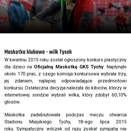
MASKOTKA
a
Maskotka klubowa - wilk Tysek
W kwietniu 2015 roku został ogłoszony konkurs plastyczny
dla dzieci na
Oficjalną Maskotkę GKS Tychy
. Napłynęło
około 170 prac, z czego komisja konkursowa wybrała trzy,
jej zdaniem, najlepiej odpowiadające przedmiotowi
konkursu. Ostateczna decyzja należała do kibiców, którzy w
internetowej sondzie wybrali wilka, który zdobył 60,10%
głosów.
Maskotka zadebiutowała podczas meczu otwarcia
Stadionu Miejskiego Tychy, 18-ego lipca 2015
roku. Sympatyczny wilczek od razu zyskał sympatię nie