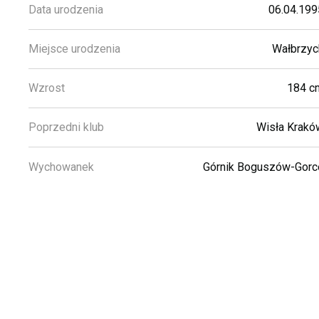
Data urodzenia
06.04.199
Miejsce urodzenia
Wałbrzyc
Wzrost
184 c
Poprzedni klub
Wisła Krakó
Wychowanek
Górnik Boguszów-Gorc