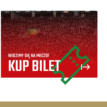
WIDZIMY SIĘ NA MECZU!
KUP BILET