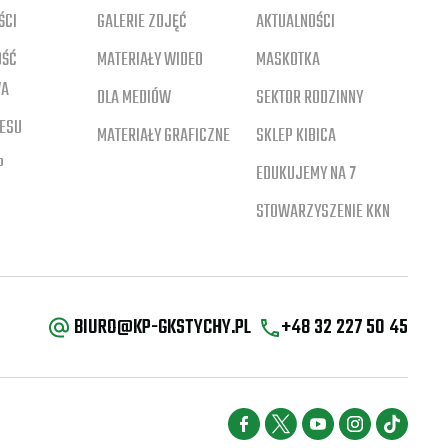
ŚCI
GALERIE ZDJĘĆ
AKTUALNOŚCI
OŚĆ
MATERIAŁY WIDEO
MASKOTKA
WA
DLA MEDIÓW
SEKTOR RODZINNY
NESU
MATERIAŁY GRAFICZNE
SKLEP KIBICA
P
EDUKUJEMY NA 7
STOWARZYSZENIE KKN
BIURO@KP-GKSTYCHY.PL
+48 32 227 50 45