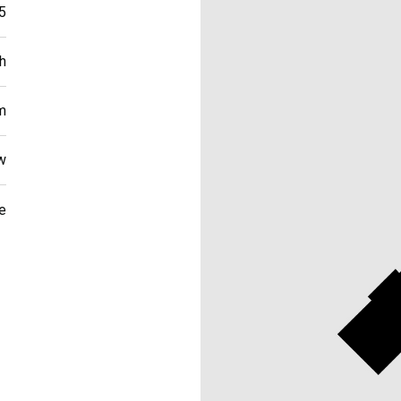
5
h
m
w
e