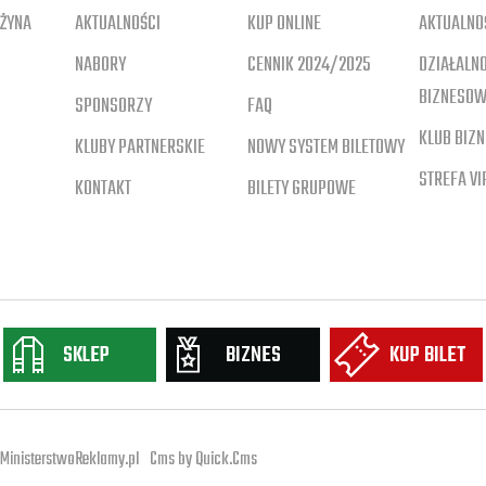
ŻYNA
AKTUALNOŚCI
KUP ONLINE
AKTUALNO
NABORY
CENNIK 2024/2025
DZIAŁALN
BIZNESO
SPONSORZY
FAQ
KLUB BIZ
KLUBY PARTNERSKIE
NOWY SYSTEM BILETOWY
STREFA VI
KONTAKT
BILETY GRUPOWE
SKLEP
BIZNES
KUP BILET
MinisterstwoReklamy.pl
Cms by
Quick.Cms