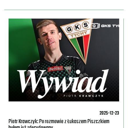
a
2025-12-23
Piotr Krawczyk: Po rozmowie z Łukaszem Piszczkiem
byłem już zdecydowany