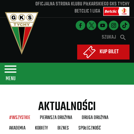
OFICJALNA STRONA KLUBU PIŁKARSKIEGO GKS TYCHY
BETCLIC 1 LIGA
Aktualności
W
Nabory
s
y
z
Sponsorzy
KUP BILET
s
u
Kluby Partnerskie
z
k
u
Kontakt
a
MENU
k
j
i
AKTUALNOŚCI
w
a
#WSZYSTKIE
PIERWSZA DRUŻYNA
DRUGA DRUŻYNA
r
AKADEMIA
KOBIETY
BIZNES
SPOŁECZNOŚĆ
k