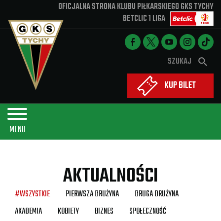
OFICJALNA STRONA KLUBU PIŁKARSKIEGO GKS TYCHY
BETCLIC 1 LIGA
Aktualności
W
Nabory
s
y
z
Sponsorzy
KUP BILET
s
u
Kluby Partnerskie
z
k
u
Kontakt
a
MENU
k
j
i
AKTUALNOŚCI
w
a
#WSZYSTKIE
PIERWSZA DRUŻYNA
DRUGA DRUŻYNA
r
AKADEMIA
KOBIETY
BIZNES
SPOŁECZNOŚĆ
k