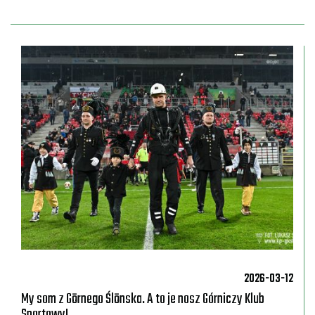
a
2026-03-12
My som z Gōrnego Ślōnska. A to je nosz Górniczy Klub
Sportowy!